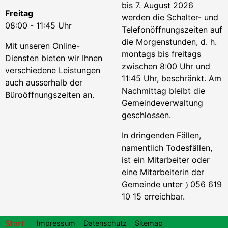
bis 7. August 2026
Freitag
werden die Schalter- und
08:00 - 11:45 Uhr
Telefonöffnungszeiten auf
die Morgenstunden, d. h.
Mit unseren Online-
montags bis freitags
Diensten bieten wir Ihnen
zwischen 8:00 Uhr und
verschiedene Leistungen
11:45 Uhr, beschränkt. Am
auch ausserhalb der
Nachmittag bleibt die
Büroöffnungszeiten an.
Gemeindeverwaltung
geschlossen.
In dringenden Fällen,
namentlich Todesfällen,
ist ein Mitarbeiter oder
eine Mitarbeiterin der
Gemeinde unter
056 619
)
10 15 erreichbar.
Footer
Start
Impressum
Datenschutz
Sitemap