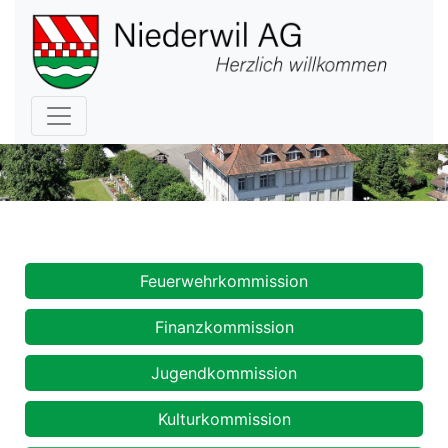
Hauptnavigation
Kommissionen
Feuerwehrkommission
Finanzkommission
Jugendkommission
Kulturkommission