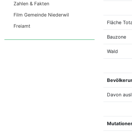
Niederwil
Zahlen & Fakten
Film Gemeinde Niederwil
Fläche Tota
Freiamt
Bauzone
Wald
Bevölkerun
Davon ausl
Mutatione