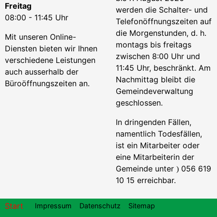
Freitag
werden die Schalter- und
08:00 - 11:45 Uhr
Telefonöffnungszeiten auf
die Morgenstunden, d. h.
Mit unseren Online-
montags bis freitags
Diensten bieten wir Ihnen
zwischen 8:00 Uhr und
verschiedene Leistungen
11:45 Uhr, beschränkt. Am
auch ausserhalb der
Nachmittag bleibt die
Büroöffnungszeiten an.
Gemeindeverwaltung
geschlossen.
In dringenden Fällen,
namentlich Todesfällen,
ist ein Mitarbeiter oder
eine Mitarbeiterin der
Gemeinde unter
056 619
)
10 15 erreichbar.
Footer
Start
Impressum
Datenschutz
Sitemap