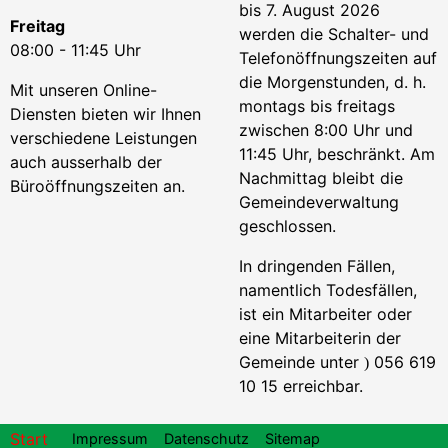
bis 7. August 2026
Freitag
werden die Schalter- und
08:00 - 11:45 Uhr
Telefonöffnungszeiten auf
die Morgenstunden, d. h.
Mit unseren Online-
montags bis freitags
Diensten bieten wir Ihnen
zwischen 8:00 Uhr und
verschiedene Leistungen
11:45 Uhr, beschränkt. Am
auch ausserhalb der
Nachmittag bleibt die
Büroöffnungszeiten an.
Gemeindeverwaltung
geschlossen.
In dringenden Fällen,
namentlich Todesfällen,
ist ein Mitarbeiter oder
eine Mitarbeiterin der
Gemeinde unter
056 619
)
10 15 erreichbar.
Footer
Start
Impressum
Datenschutz
Sitemap