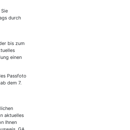
 Sie
rags durch
der bis zum
tuelles
lung einen
les Passfoto
 ab dem 7.
lichen
n aktuelles
on Ihnen
ausweis, GA,