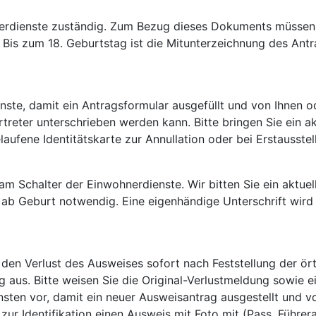
ohnerdienste zuständig. Zum Bezug dieses Dokuments müssen
 Bis zum 18. Geburtstag ist die Mitunterzeichnung des Ant
nste, damit ein Antragsformular ausgefüllt und von Ihnen o
treter unterschrieben werden kann. Bitte bringen Sie ein ak
aufene Identitätskarte zur Annullation oder bei Erstausstel
m Schalter der Einwohnerdienste. Wir bitten Sie ein aktuel
t ab Geburt notwendig. Eine eigenhändige Unterschrift wird
 den Verlust des Ausweises sofort nach Feststellung der ört
g aus. Bitte weisen Sie die Original-Verlustmeldung sowie ei
sten vor, damit ein neuer Ausweisantrag ausgestellt und v
zur Identifikation einen Ausweis mit Foto mit (Pass, Führer