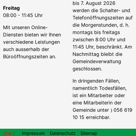
bis 7. August 2026
Freitag
werden die Schalter- und
08:00 - 11:45 Uhr
Telefonöffnungszeiten auf
die Morgenstunden, d. h.
Mit unseren Online-
montags bis freitags
Diensten bieten wir Ihnen
zwischen 8:00 Uhr und
verschiedene Leistungen
11:45 Uhr, beschränkt. Am
auch ausserhalb der
Nachmittag bleibt die
Büroöffnungszeiten an.
Gemeindeverwaltung
geschlossen.
In dringenden Fällen,
namentlich Todesfällen,
ist ein Mitarbeiter oder
eine Mitarbeiterin der
Gemeinde unter
056 619
)
10 15 erreichbar.
Footer
Start
Impressum
Datenschutz
Sitemap