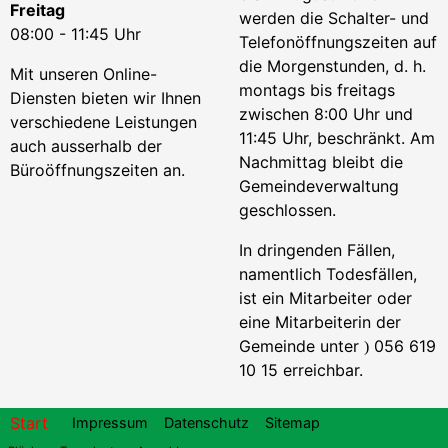
Freitag
werden die Schalter- und
08:00 - 11:45 Uhr
Telefonöffnungszeiten auf
die Morgenstunden, d. h.
Mit unseren Online-
montags bis freitags
Diensten bieten wir Ihnen
zwischen 8:00 Uhr und
verschiedene Leistungen
11:45 Uhr, beschränkt. Am
auch ausserhalb der
Nachmittag bleibt die
Büroöffnungszeiten an.
Gemeindeverwaltung
geschlossen.
In dringenden Fällen,
namentlich Todesfällen,
ist ein Mitarbeiter oder
eine Mitarbeiterin der
Gemeinde unter
056 619
)
10 15 erreichbar.
Footer
Start
Impressum
Datenschutz
Sitemap